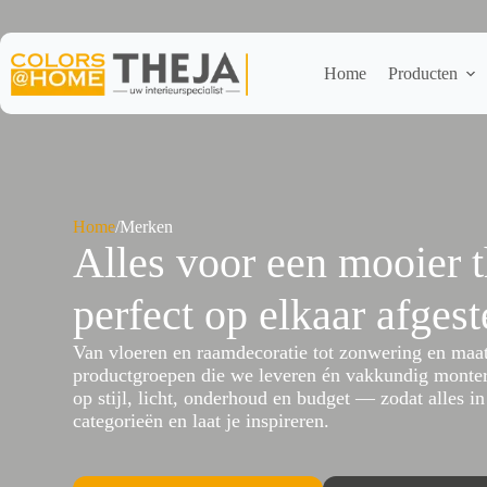
Ga
naar
de
inhoud
Home
Producten
Home
/
Merken
Alles voor een mooier 
perfect op elkaar afges
Van vloeren en raamdecoratie tot zonwering en maatw
productgroepen die we leveren én vakkundig monter
op stijl, licht, onderhoud en budget — zodat alles in
categorieën en laat je inspireren.