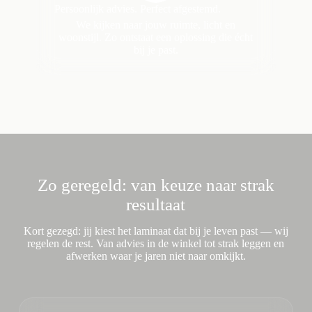
Persoonlijk advies. Perfect afgestemd.
We kijken naar jouw ruimte, licht en
woonstijl. Zo ontstaat een oplossing die écht
bij je past.
Zo geregeld: van keuze naar strak
resultaat
Kort gezegd: jij kiest het laminaat dat bij je leven past — wij
regelen de rest. Van advies in de winkel tot strak leggen en
afwerken waar je jaren niet naar omkijkt.