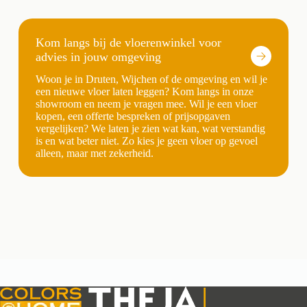
Kom langs bij de vloerenwinkel voor
advies in jouw omgeving
Woon je in Druten, Wijchen of de omgeving en wil je
een nieuwe vloer laten leggen? Kom langs in onze
showroom en neem je vragen mee. Wil je een vloer
kopen, een offerte bespreken of prijsopgaven
vergelijken? We laten je zien wat kan, wat verstandig
is en wat beter niet. Zo kies je geen vloer op gevoel
alleen, maar met zekerheid.