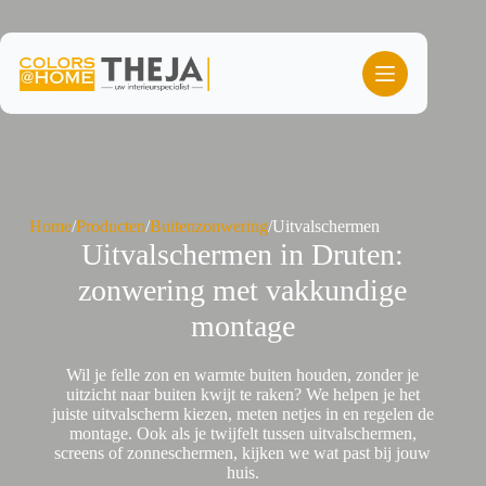
Ga
naar
de
inhoud
Home
/
Producten
/
Buitenzonwering
/
Uitvalschermen
Uitvalschermen in Druten:
zonwering met vakkundige
montage
Wil je felle zon en warmte buiten houden, zonder je
uitzicht naar buiten kwijt te raken? We helpen je het
juiste uitvalscherm kiezen, meten netjes in en regelen de
montage. Ook als je twijfelt tussen uitvalschermen,
screens of zonneschermen, kijken we wat past bij jouw
huis.