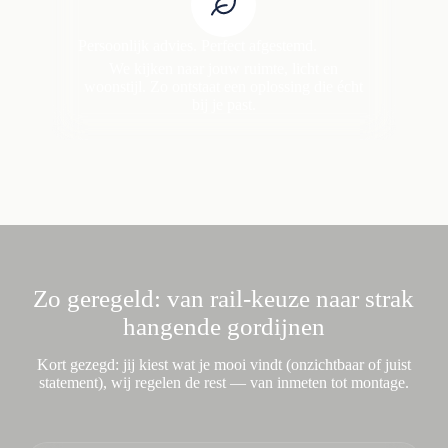
Persoonlijk advies. Perfect afgestemd.
We kijken naar jouw ruimte, licht en
woonstijl. Zo ontstaat een oplossing die écht
bij je past.
Zo geregeld: van rail-keuze naar strak
hangende gordijnen
Kort gezegd: jij kiest wat je mooi vindt (onzichtbaar of juist
statement), wij regelen de rest — van inmeten tot montage.